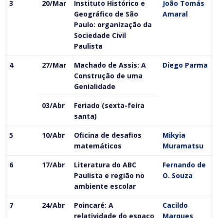
3
20/Mar
Instituto Histórico e
João Tomás
Geográfico de São
Amaral
Paulo: organização da
Sociedade Civil
Paulista
4
27/Mar
Machado de Assis: A
Diego Parma
Construção de uma
Genialidade
03/Abr
Feriado (sexta-feira
santa)
5
10/Abr
Oficina de desafios
Mikyia
matemáticos
Muramatsu
6
17/Abr
Literatura do ABC
Fernando de
Paulista e região no
O. Souza
ambiente escolar
7
24/Abr
Poincaré: A
Cacildo
relatividade do espaço
Marques