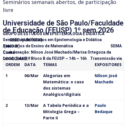
Seminários semanais abertos, de participação
livre
Universidade de São Paulo/Faculdade
de Educação (FEUSP) 1º sem.2026
GRUPO DE ESTUDOS EM EPISTEMOLOGIA E DIDÁTICA
Seminários de Estudos em Epistemologia e Didática SEED /(ANO XXIX)
Seminários de Ensino de Matemática SEMA /(ANO IX)
Coordenação: Nílson José Machado/Marisa Ortegoza da Cunha
Local: Sala 8 – Bloco B da FEUSP – 14h – 16h Transmissão via GOOGLE MEET
ORDEM
DATA
TEMAS
EXPOSITORES
1
06/Mar
Alegorias em
Nílson José
Matemática: o caso
Machado
dos sistemas
Analógico/digitais
2
13/Mar
A Tabela Periódica e a
Paulo
Mitologia Grega –
Bedaque
Parte II