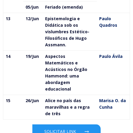
05/jun
Feriado (emenda)
13
12/Jun
Epistemologia e
Paulo
Didática sob os
Quadros
vislumbres Estético-
Filosóficos de Hugo
Assmann.
14
19/Jun
Aspectos
Paulo Ávila
Matemáticos e
Acústicos no Órgão
Hammond: uma
abordagem
educacional
15
26/Jun
Alice no país das
Marisa O. da
maravilhas e a regra
Cunha
de três
SOLICITAR LINK