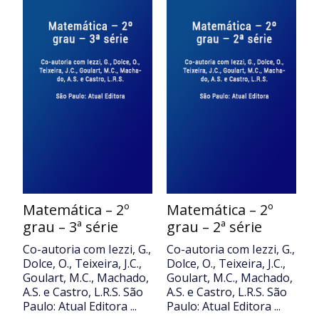
Matemática – 2º
Matemática – 2º
grau – 3ª série
grau – 2ª série
Co-autoria com Iezzi, G.,
Co-autoria com Iezzi, G.,
Dolce, O., Teixeira, J.C.,
Dolce, O., Teixeira, J.C.,
Goulart, M.C., Machado,
Goulart, M.C., Machado,
A.S. e Castro, L.R.S. São
A.S. e Castro, L.R.S. São
Paulo: Atual Editora ...
Paulo: Atual Editora ...